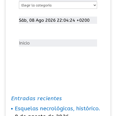
C
a
t
Sáb, 08 Ago 2026 22:04:24 +0200
e
g
o
Inicio
r
í
a
s
Entradas recientes
Esquelas necrológicas, histórico.