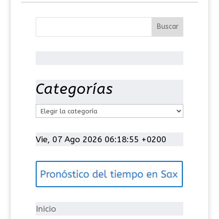
Categorías
C
a
t
Vie, 07 Ago 2026 06:18:55 +0200
e
g
o
r
í
Inicio