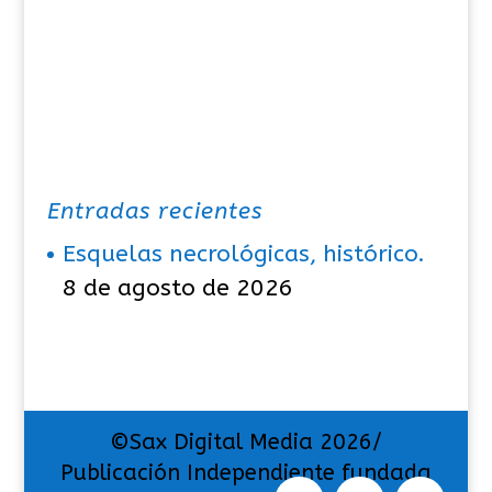
a
s
Entradas recientes
Esquelas necrológicas, histórico.
8 de agosto de 2026
©Sax Digital Media 2026/
Publicación Independiente fundada