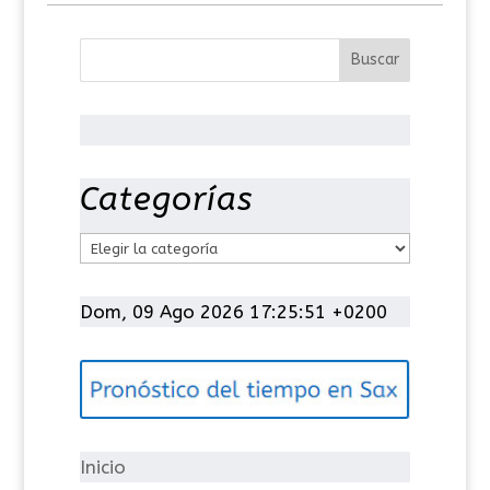
Categorías
C
a
t
Dom, 09 Ago 2026 17:25:51 +0200
e
g
o
r
í
Inicio