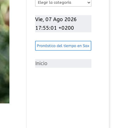
C
a
t
Vie, 07 Ago 2026
e
17:55:02 +0200
g
o
r
í
Inicio
a
s