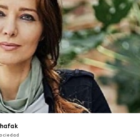
Shafak
ociedad