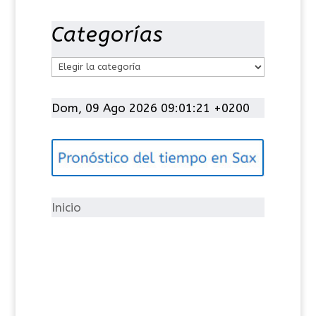
Categorías
C
a
t
Dom, 09 Ago 2026 09:01:21 +0200
e
g
o
r
í
Inicio
a
s