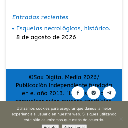
Entradas recientes
Esquelas necrológicas, histórico.
8 de agosto de 2026
©Sax Digital Media 2026/
Publicación Independiente fundada
en el año 2013. "La pasión por
comunicar exige muchos sacrificios,
Utilizamos cookies para asegurar que damos la mejor
pero también da muchas
experiencia al usuario en nuestra web. Si sigues utilizando
satisfacciones".
este sitio asumiremos que estás de acuerdo.
Acepto
Aviso Legal