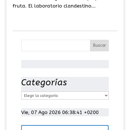
fruta. El laboratorio clandestino...
Categorías
C
a
t
Vie, 07 Ago 2026 06:38:42 +0200
e
g