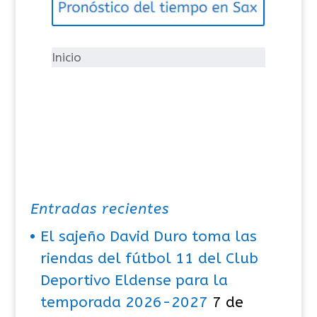
o
r
í
Inicio
a
s
Entradas recientes
El sajeño David Duro toma las
riendas del fútbol 11 del Club
Deportivo Eldense para la
temporada 2026-2027
7 de