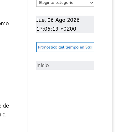
C
a
t
Jue, 06 Ago 2026
como
e
17:05:20 +0200
g
o
r
í
Inicio
a
s
e de
a a