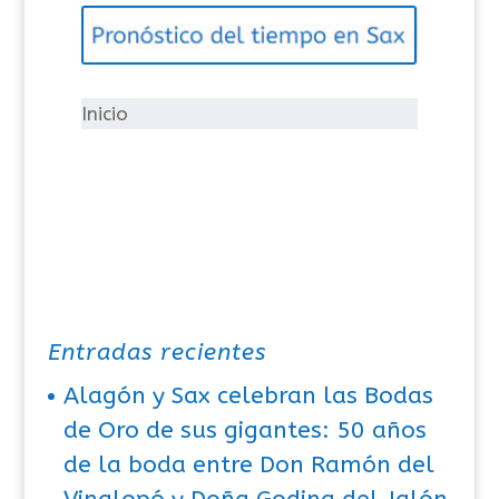
g
o
r
í
Inicio
a
s
Entradas recientes
Alagón y Sax celebran las Bodas
de Oro de sus gigantes: 50 años
de la boda entre Don Ramón del