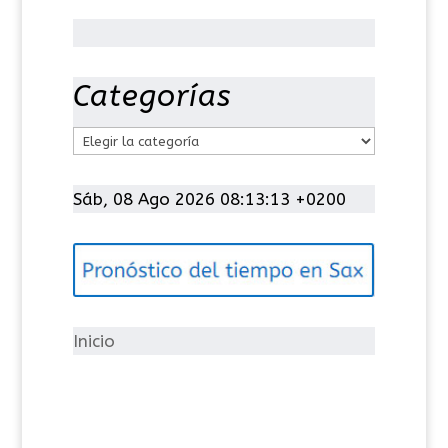
Categorías
C
a
t
Sáb, 08 Ago 2026 08:13:13 +0200
e
g
o
r
í
Inicio
a
s