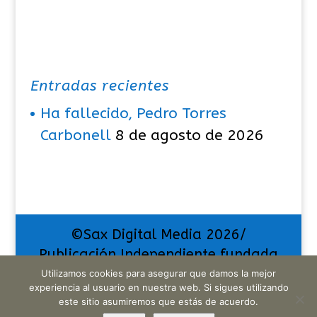
Entradas recientes
Ha fallecido, Pedro Torres
Carbonell
8 de agosto de 2026
©Sax Digital Media 2026/
Publicación Independiente fundada
en el año 2013. "La pasión por
Utilizamos cookies para asegurar que damos la mejor
experiencia al usuario en nuestra web. Si sigues utilizando
comunicar exige muchos sacrificios,
este sitio asumiremos que estás de acuerdo.
pero también da muchas