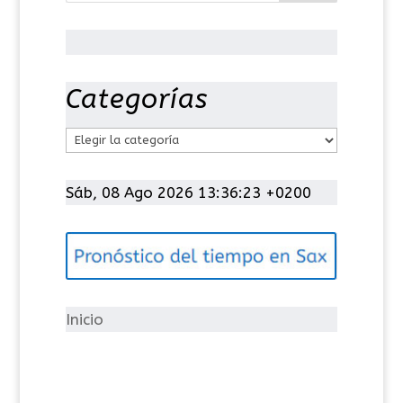
Categorías
C
a
t
Sáb, 08 Ago 2026 13:36:23 +0200
e
g
o
r
í
Inicio
a
s