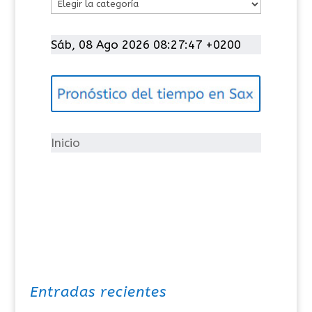
C
a
t
Sáb, 08 Ago 2026 08:27:47 +0200
e
g
o
r
í
Inicio
a
s
Entradas recientes