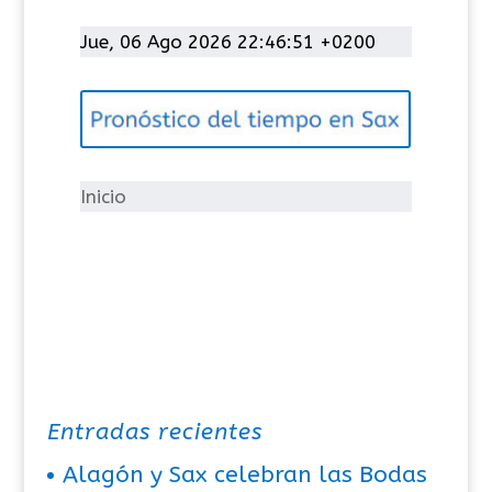
a
t
Jue, 06 Ago 2026 22:46:51 +0200
e
g
o
r
í
Inicio
a
s
Entradas recientes
Alagón y Sax celebran las Bodas