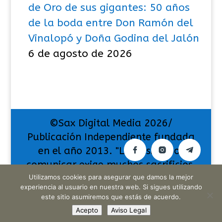
de Oro de sus gigantes: 50 años
de la boda entre Don Ramón del
Vinalopó y Doña Godina del Jalón
6 de agosto de 2026
©Sax Digital Media 2026/
Publicación Independiente fundada
en el año 2013. "La pasión por
comunicar exige muchos sacrificios,
Utilizamos cookies para asegurar que damos la mejor
pero también da muchas
experiencia al usuario en nuestra web. Si sigues utilizando
satisfacciones".
este sitio asumiremos que estás de acuerdo.
Acepto
Aviso Legal
Translate »