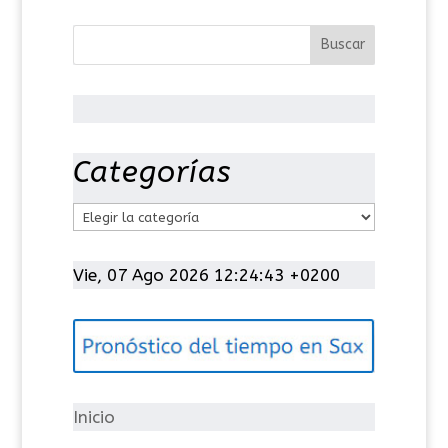
Categorías
C
a
t
Vie, 07 Ago 2026 12:24:43 +0200
e
g
o
r
í
Inicio
a