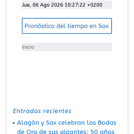
t
Jue, 06 Ago 2026 10:27:22 +0200
e
g
o
r
í
Inicio
a
s
Entradas recientes
Alagón y Sax celebran las Bodas
de Oro de sus gigantes: 50 años