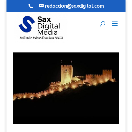
redaccion@saxdigital.com