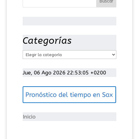
Categorías
C
a
t
Jue, 06 Ago 2026 22:53:05 +0200
e
g
o
r
í
Inicio
a
s