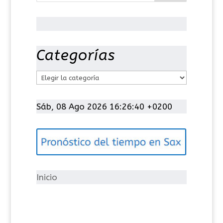
Categorías
C
a
t
Sáb, 08 Ago 2026 16:26:41 +0200
e
g
o
r
í
Inicio
a
s