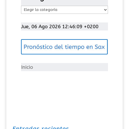
C
a
t
Jue, 06 Ago 2026 12:46:09 +0200
e
g
o
r
í
Inicio
a
s
Entradas recientes