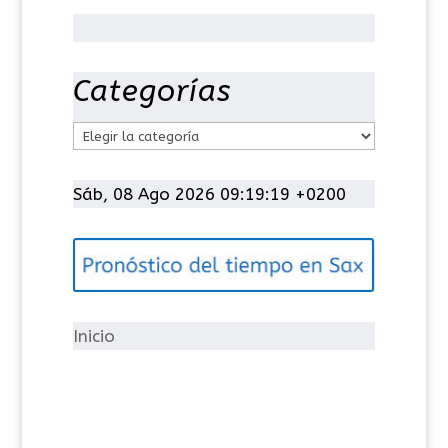
Categorías
C
a
t
Sáb, 08 Ago 2026 09:19:19 +0200
e
g
o
r
í
Inicio
a
s