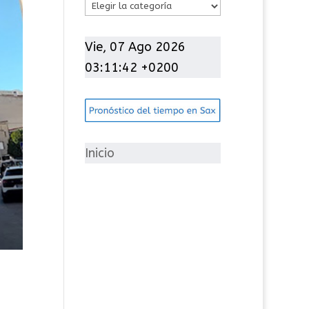
C
a
t
Vie, 07 Ago 2026
e
03:11:43 +0200
g
o
r
í
Inicio
a
s