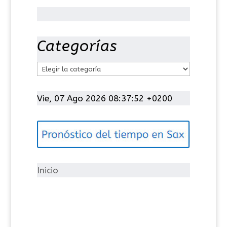
Categorías
C
a
t
Vie, 07 Ago 2026 08:37:52 +0200
e
g
o
r
í
Inicio
a
s