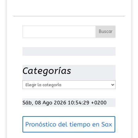
Categorías
C
a
t
Sáb, 08 Ago 2026 10:54:29 +0200
e
g
o
r