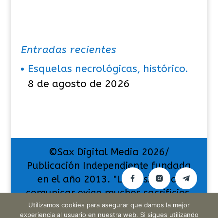
Entradas recientes
Esquelas necrológicas, histórico.
8 de agosto de 2026
©Sax Digital Media 2026/
Publicación Independiente fundada
en el año 2013. "La pasión por
comunicar exige muchos sacrificios,
pero también da muchas
Utilizamos cookies para asegurar que damos la mejor
experiencia al usuario en nuestra web. Si sigues utilizando