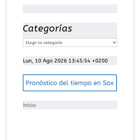
Categorías
C
a
t
Lun, 10 Ago 2026 13:45:54 +0200
e
g
o
r
í
Inicio
a
s