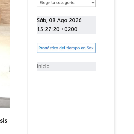
C
a
t
Sáb, 08 Ago 2026
e
15:27:20 +0200
g
o
r
í
Inicio
a
s
sis