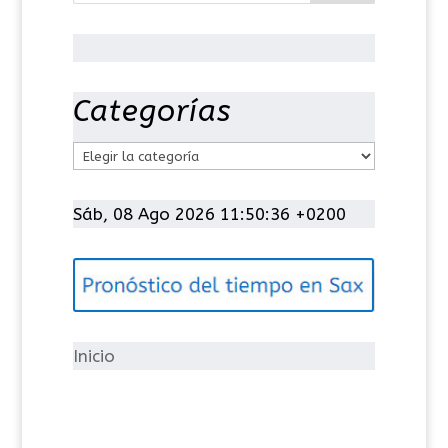
Categorías
C
a
t
Sáb, 08 Ago 2026 11:50:36 +0200
e
g
o
r
í
Inicio
a
s