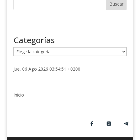
Categorías
C
a
t
Jue, 06 Ago 2026 03:54:51 +0200
e
g
o
r
Inicio
í
a
s