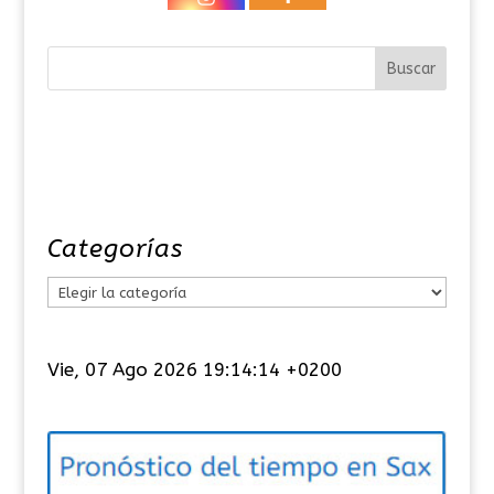
Categorías
C
a
t
Vie, 07 Ago 2026 19:14:15 +0200
e
g
o
r