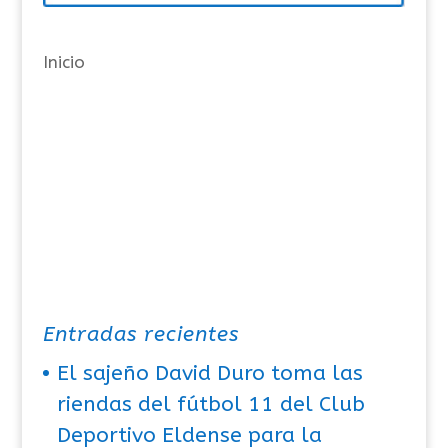
í
a
Inicio
s
Entradas recientes
El sajeño David Duro toma las
riendas del fútbol 11 del Club
Deportivo Eldense para la