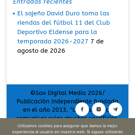
Entradas recientes
El sajeño David Duro toma las
riendas del fútbol 11 del Club
Deportivo Eldense para la
temporada 2026-2027
7 de
agosto de 2026
©Sax Digital Media 2026/
Publicación Independiente fundada
en el año 2013. "La pasión por
comunicar exige muchos sacrificios,
Utilizamos cookies para asegurar que damos la mejor
pero también da muchas
experiencia al usuario en nuestra web. Si sigues utilizando