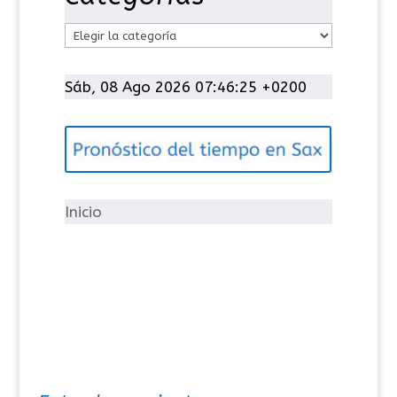
C
a
t
Sáb, 08 Ago 2026 07:46:25 +0200
e
g
o
r
í
Inicio
a
s