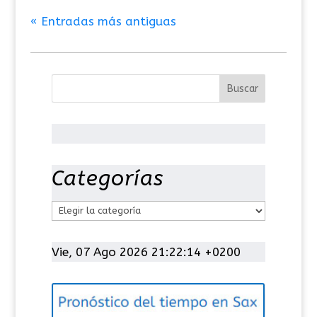
« Entradas más antiguas
Categorías
C
a
t
Vie, 07 Ago 2026 21:22:14 +0200
e
g
o