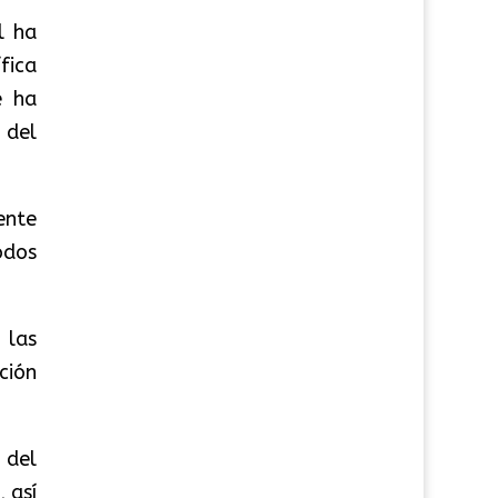
l ha
fica
e ha
 del
ente
odos
 las
ción
n del
 así