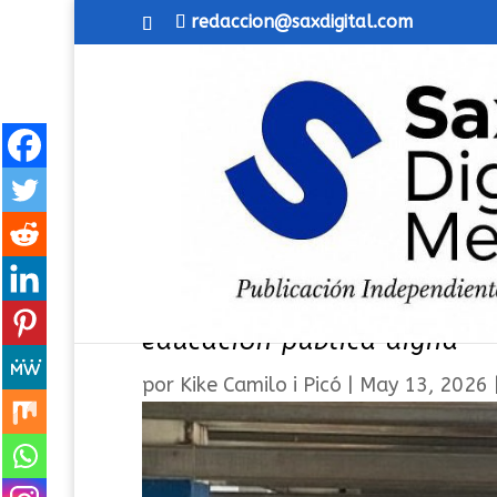
redaccion@saxdigital.com
Sigue la huelga indefinida
educación pública digna
por
Kike Camilo i Picó
|
May 13, 2026