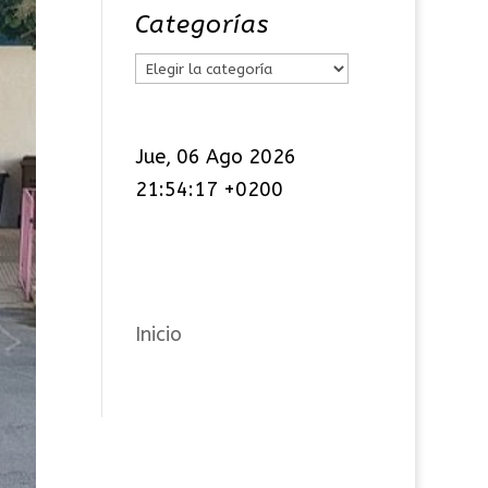
Categorías
C
a
t
Jue, 06 Ago 2026
e
21:54:19 +0200
g
o
r
í
a
Inicio
s