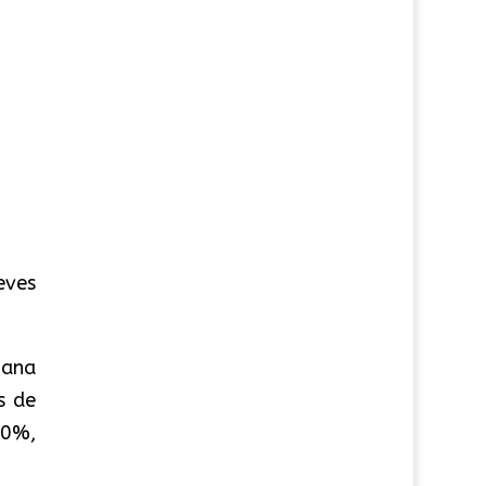
eves
mana
s de
50%,