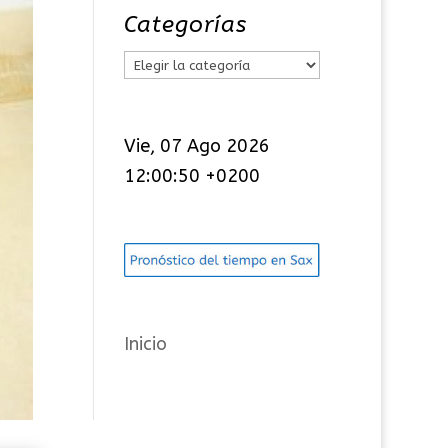
Categorías
C
a
t
Vie, 07 Ago 2026
e
12:00:51 +0200
g
o
r
í
a
s
Inicio