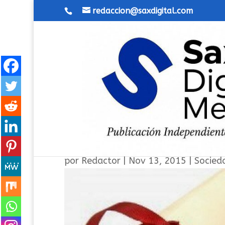
redaccion@saxdigital.com
Siete premios de rendimie
por
Redactor
|
Nov 13, 2015
|
Socied