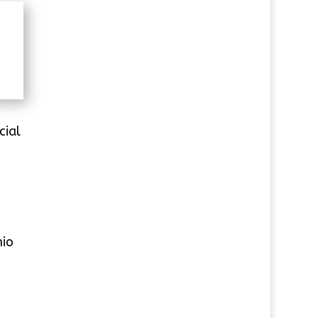
cial
mio