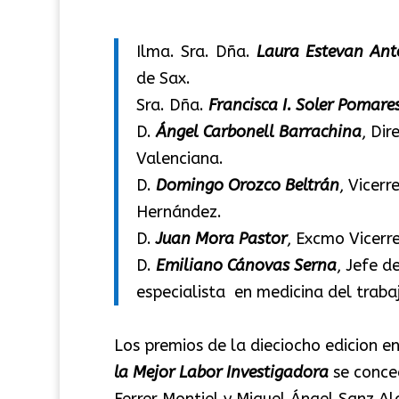
Ilma. Sra. Dña.
Laura Estevan Ant
de Sax.
Sra. Dña.
Francisca I. Soler Pomare
D.
Ángel Carbonell Barrachina
, Dir
Valenciana.
D.
Domingo Orozco Beltrán
, Vicerr
Hernández.
D.
Juan Mora Pastor
, Excmo Vicerre
D.
Emiliano Cánovas Serna
, Jefe d
especialista en medicina del traba
Los premios de la dieciocho edicion 
la Mejor Labor Investigadora
se conce
Ferrer Montiel y Miguel Ángel Sanz Al