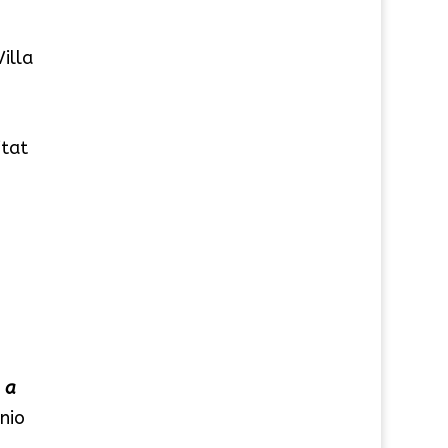
illa
itat
 a
nio