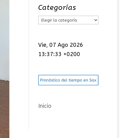
Categorías
C
a
t
Vie, 07 Ago 2026
e
13:37:34 +0200
g
o
r
í
a
s
Inicio