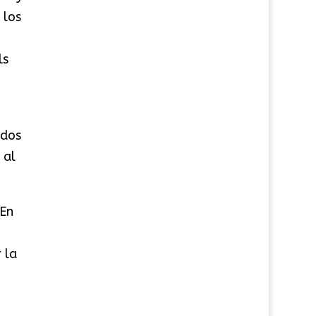
 los
ls
 dos
 al
 En
 la