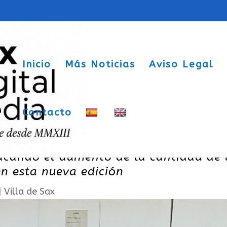
Inicio
Más Noticias
Aviso Legal
Contacto
la XIX Convocatoria de los Premios
acando el aumento de la cantidad de 
n esta nueva edición
|
Villa de Sax