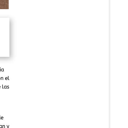
ia
n el
 las
de
an y