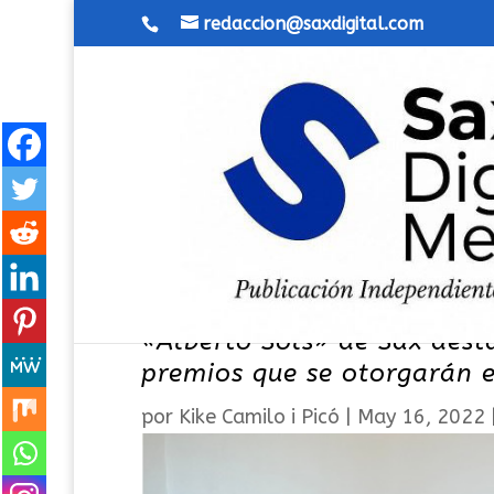
redaccion@saxdigital.com
Se inician los trámites de 
«Alberto Sols» de Sax dest
premios que se otorgarán e
por
Kike Camilo i Picó
|
May 16, 2022