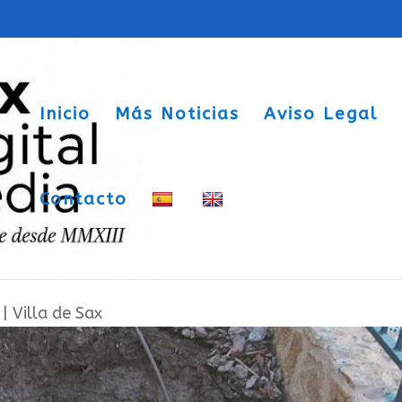
Inicio
Más Noticias
Aviso Legal
Contacto
nas ajardinadas del parque de Fernan
|
Villa de Sax