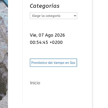
Categorías
C
a
t
Vie, 07 Ago 2026
e
00:54:45 +0200
g
o
r
í
a
s
Inicio