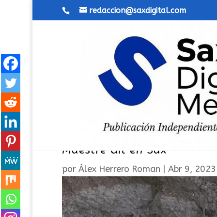
redaccion@saxdigital.com
Se derrumba una de las zo
Maestre Gil en Sax
por
Álex Herrero Roman
|
Abr 9, 2023