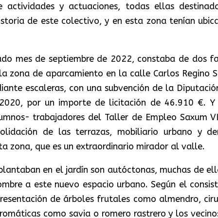
 actividades y actuaciones, todas ellas destinad
 historia de este colectivo, y en esta zona tenían ubi
ado mes de septiembre de 2022, constaba de dos fa
la zona de aparcamiento en la calle Carlos Regino S
diante escaleras, con una subvención de la Diputació
 2020, por un importe de licitación de 46.910 €. Y
lumnos- trabajadores del Taller de Empleo Saxum VI
solidación de las terrazas, mobiliario urbano y d
a zona, que es un extraordinario mirador al valle.
plantaban en el jardín son autóctonas, muchas de ell
ombre a este nuevo espacio urbano. Según el consist
presentación de árboles frutales como almendro, ciru
aromáticas como savia o romero rastrero y los vecino