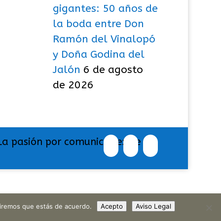
gigantes: 50 años de
la boda entre Don
Ramón del Vinalopó
y Doña Godina del
Jalón
6 de agosto
de 2026
La pasión por comunicar exige
umiremos que estás de acuerdo.
Acepto
Aviso Legal