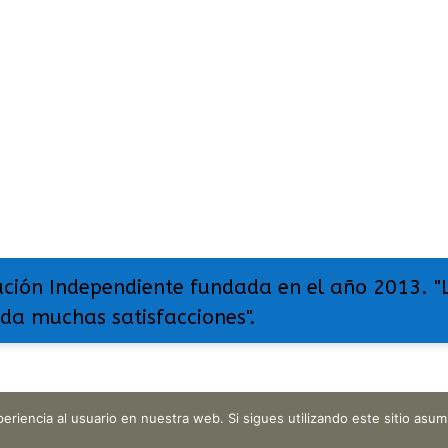
ación Independiente fundada en el año 2013. "
 da muchas satisfacciones".
eriencia al usuario en nuestra web. Si sigues utilizando este sitio as