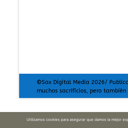
©Sax Digital Media 2026/ Public
muchos sacrificios, pero también
Utilizamos cookies para asegurar que damos la mejor exp
Translate »