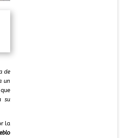
a de
a un
 que
a su
r la
eblo