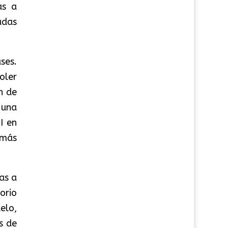
as a
cadas
ses.
oler
n de
 una
I en
emás
as a
orio
elo,
s de