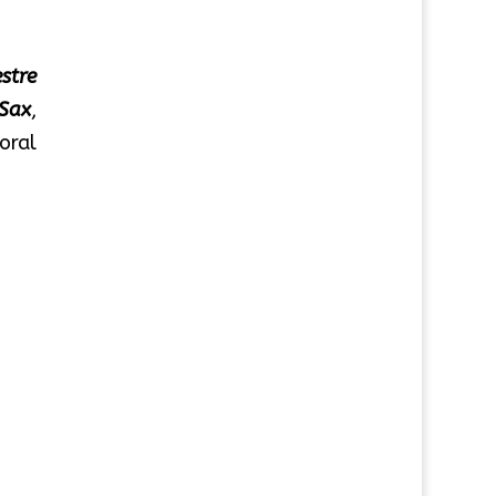
stre
Sax
,
oral