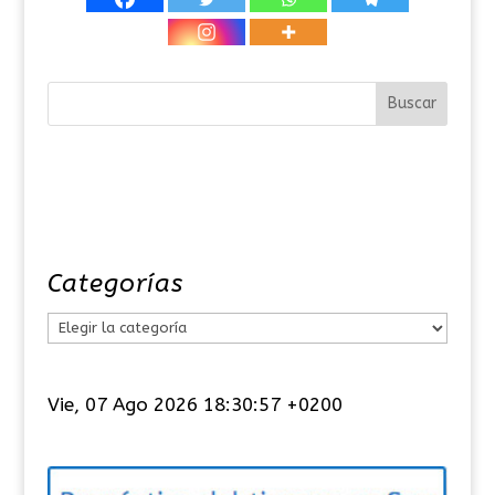
Categorías
C
a
t
Vie, 07 Ago 2026 18:30:57 +0200
e
g
o