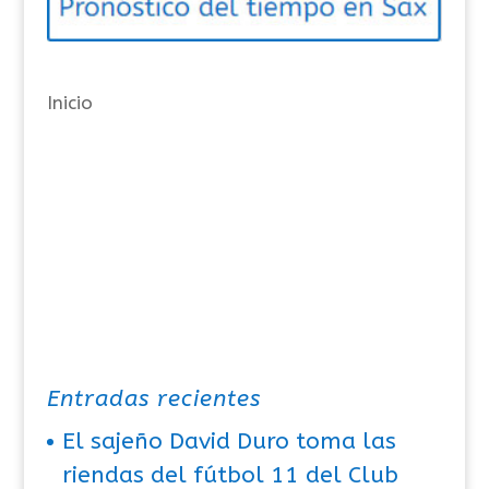
r
í
a
Inicio
s
Entradas recientes
El sajeño David Duro toma las
riendas del fútbol 11 del Club