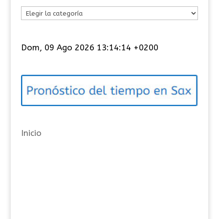
C
a
t
Dom, 09 Ago 2026 13:14:15 +0200
e
g
o
r
í
a
Inicio
s