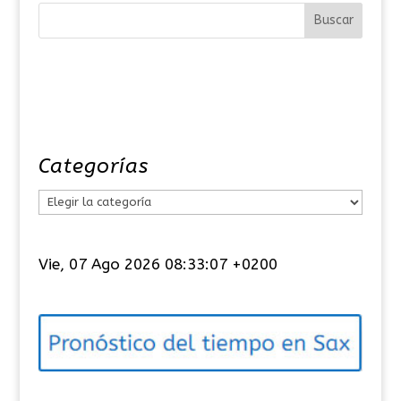
Categorías
C
a
t
Vie, 07 Ago 2026 08:33:08 +0200
e
g
o
r
í
a