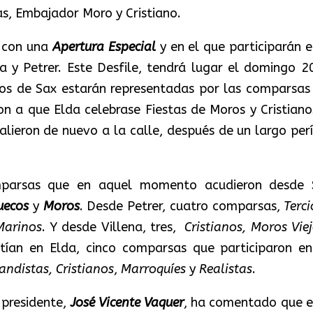
s, Embajador Moro y Cristiano.
á con una
Apertura Especial
y en el que participarán e
na y Petrer. Este Desfile, tendrá lugar el domingo 2
anos de Sax estarán representadas por las comparsas
n a que Elda celebrase Fiestas de Moros y Cristiano
alieron de nuevo a la calle, después de un largo per
mparsas que en aquel momento acudieron desde 
uecos
y
Moros
. Desde Petrer, cuatro comparsas,
Terci
Marinos
. Y desde Villena, tres,
Cristianos, Moros Vie
stían en Elda, cinco comparsas que participaron en
andistas, Cristianos
,
Marroquíes
y
Realistas
.
 presidente,
José Vicente Vaquer
, ha comentado que e