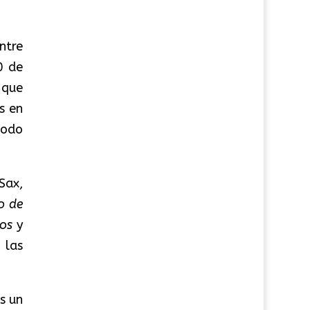
ntre
0 de
 que
s en
íodo
Sax,
o de
jos
y
 las
s un