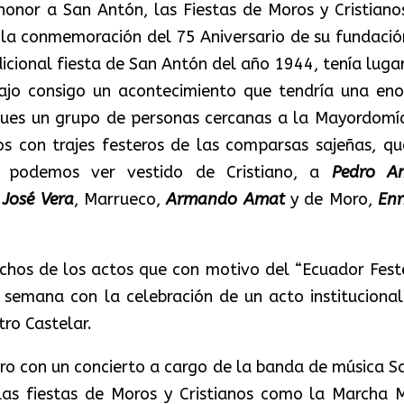
honor a San Antón, las Fiestas de Moros y Cristiano
a la conmemoración del 75 Aniversario de su fundació
dicional fiesta de San Antón del año 1944, tenía lugar
rajo consigo un acontecimiento que tendría una en
 pues un grupo de personas cercanas a la Mayordomí
os con trajes festeros de las comparsas sajeñas, qu
e podemos ver vestido de Cristiano, a
Pedro A
José Vera
, Marrueco,
Armando Amat
y de Moro,
Enr
chos de los actos que con motivo del “Ecuador Feste
semana con la celebración de un acto institucional
tro Castelar.
ero con un concierto a cargo de la banda de música S
las fiestas de Moros y Cristianos como la Marcha 