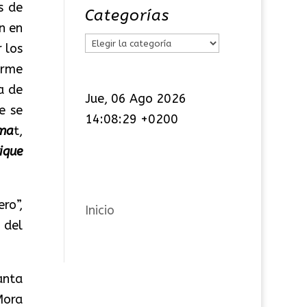
s de
Categorías
n en
C
 los
a
orme
t
a de
Jue, 06 Ago 2026
e
e se
14:08:29 +0200
g
ma
t,
o
ique
r
í
ro”,
a
Inicio
 del
s
anta
Mora