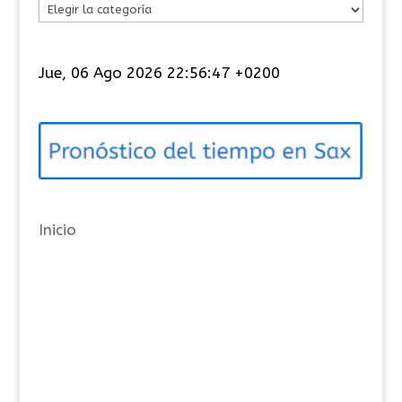
C
a
t
Jue, 06 Ago 2026 22:56:48 +0200
e
g
o
r
í
a
Inicio
s