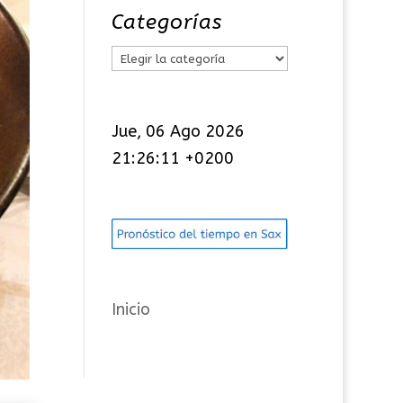
Categorías
C
a
t
Jue, 06 Ago 2026
e
21:26:12 +0200
g
o
r
í
a
s
Inicio