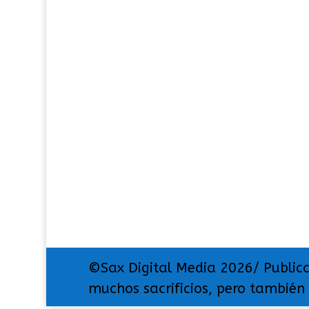
©Sax Digital Media 2026/ Public
muchos sacrificios, pero también