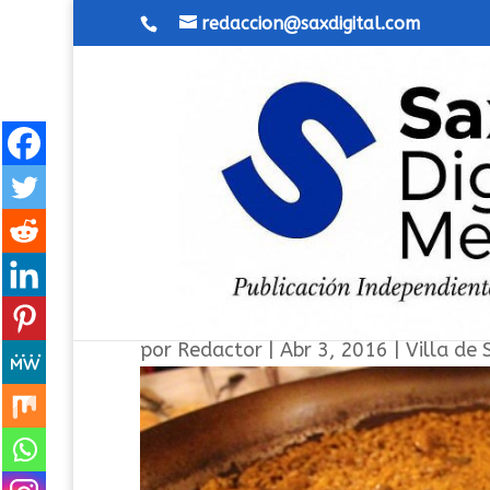
redaccion@saxdigital.com
Sax celebro el día de “To el
por
Redactor
|
Abr 3, 2016
|
Villa de 