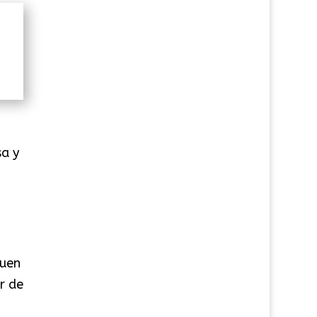
sa y
buen
r de