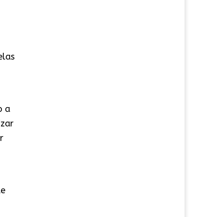
.
elas
o a
izar
r
de