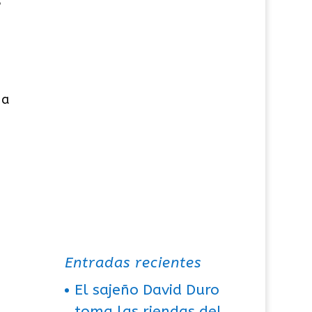
e
 a
Entradas recientes
El sajeño David Duro
toma las riendas del