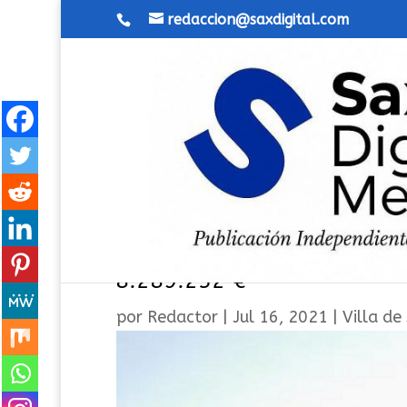
redaccion@saxdigital.com
Sax aprueba el Presupuest
8.289.252 €
por
Redactor
|
Jul 16, 2021
|
Villa de