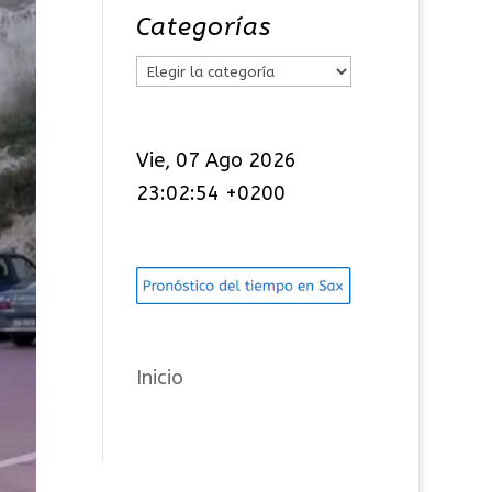
Categorías
C
a
t
Vie, 07 Ago 2026
e
23:02:54 +0200
g
o
r
í
a
s
Inicio