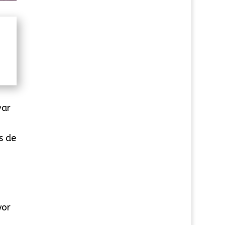
var
s de
yor