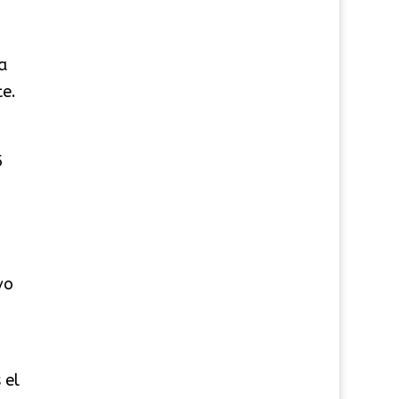
a
te.
5
vo
 el