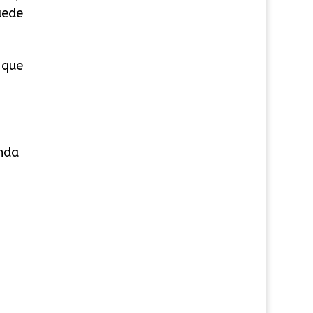
uede
 que
enda