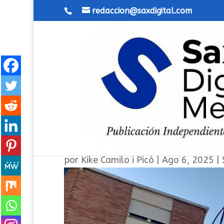
redaccion@saxdigital.com
Sax abre el plazo para tram
por
Kike Camilo i Picó
|
Ago 6, 2025
|