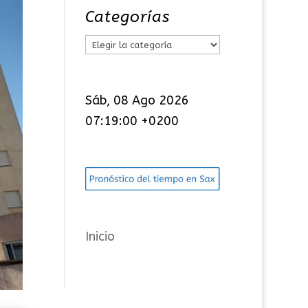
Categorías
C
a
t
Sáb, 08 Ago 2026
e
07:19:01 +0200
g
o
r
í
a
s
Inicio