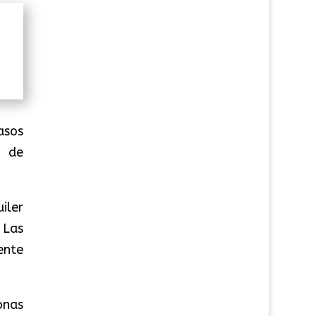
asos
1 de
iler
 Las
ente
onas