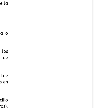
e la
ia o
 los
o de
d de
s en
ilio
os).