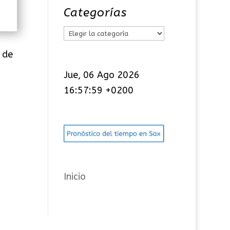
Categorías
C
a
 de
t
Jue, 06 Ago 2026
e
16:57:59 +0200
g
o
r
í
a
s
Inicio