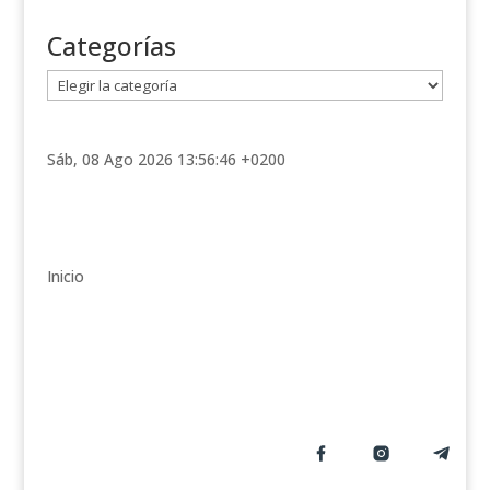
Categorías
C
a
t
e
Sáb, 08 Ago 2026 13:56:46 +0200
g
o
r
í
Inicio
a
s