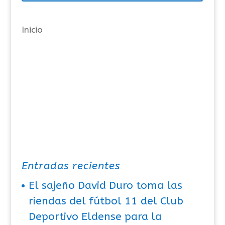
í
a
Inicio
s
Entradas recientes
El sajeño David Duro toma las
riendas del fútbol 11 del Club
Deportivo Eldense para la