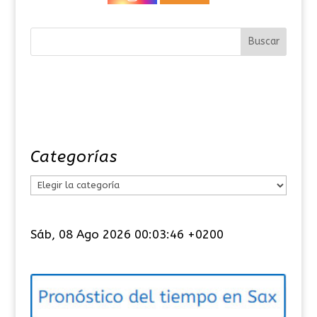
Categorías
C
a
t
Sáb, 08 Ago 2026 00:03:47 +0200
e
g
o
r