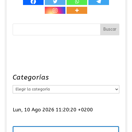
Categorías
C
a
t
Lun, 10 Ago 2026 11:20:21 +0200
e
g
o