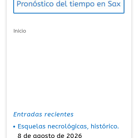
r
í
a
Inicio
s
Entradas recientes
Esquelas necrológicas, histórico.
8 de agosto de 2026