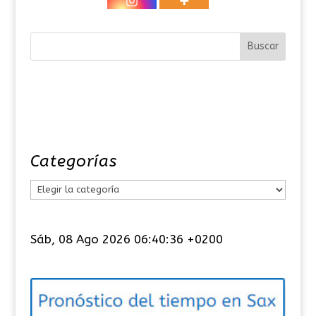
Categorías
C
a
t
Sáb, 08 Ago 2026 06:40:36 +0200
e
g
o
r