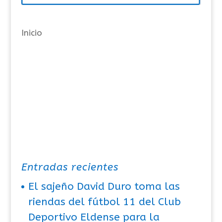
í
a
Inicio
s
Entradas recientes
El sajeño David Duro toma las
riendas del fútbol 11 del Club
Deportivo Eldense para la