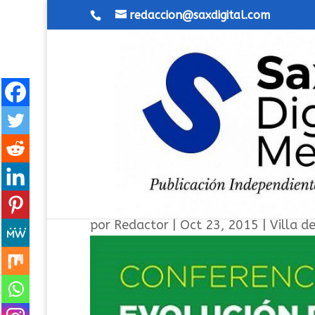
redaccion@saxdigital.com
Nueva visión de la agricult
por
Redactor
|
Oct 23, 2015
|
Villa d