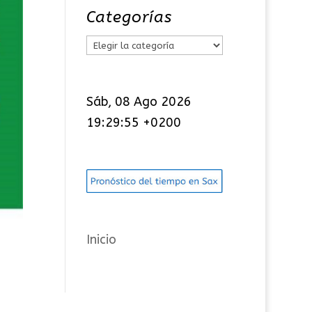
Categorías
C
a
t
Sáb, 08 Ago 2026
e
19:29:56 +0200
g
o
r
í
a
s
Inicio