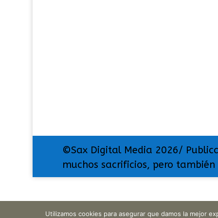
©Sax Digital Media 2026/ Public
muchos sacrificios, pero también
Utilizamos cookies para asegurar que damos la mejor exp