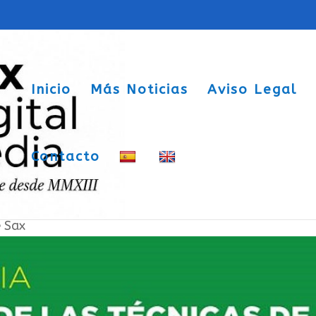
Inicio
Más Noticias
Aviso Legal
Contacto
ura sajeña.
e Sax