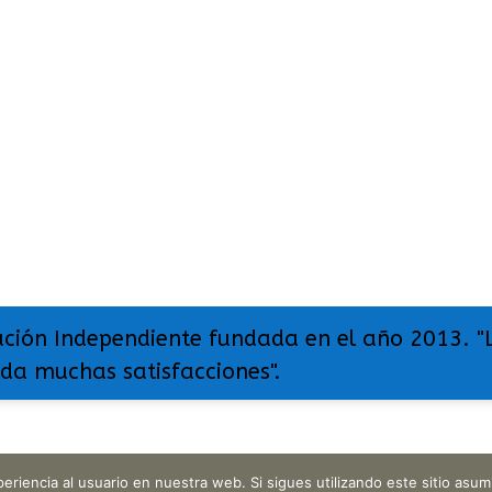
ación Independiente fundada en el año 2013. "
 da muchas satisfacciones".
eriencia al usuario en nuestra web. Si sigues utilizando este sitio as