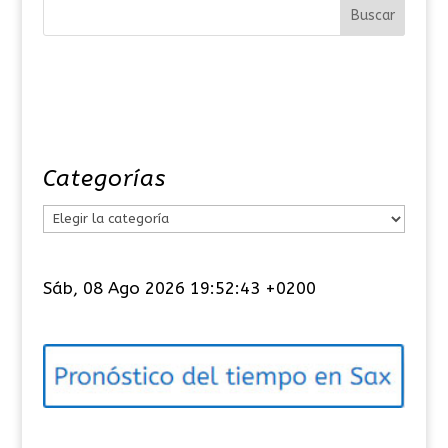
Categorías
C
a
t
Sáb, 08 Ago 2026 19:52:44 +0200
e
g
o
r
í
a