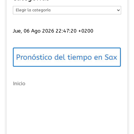
C
a
t
Jue, 06 Ago 2026 22:47:21 +0200
e
g
o
r
í
a
Inicio
s