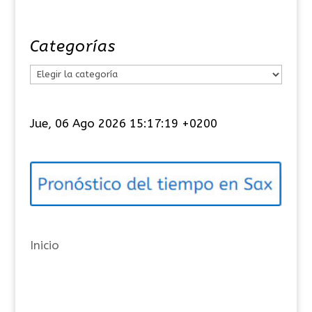
Categorías
C
a
t
Jue, 06 Ago 2026 15:17:20 +0200
e
g
o
r
í
a
Inicio
s