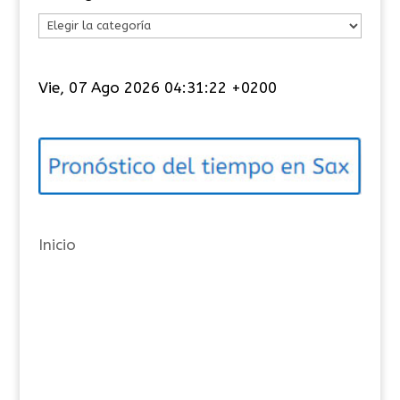
C
a
t
Vie, 07 Ago 2026 04:31:23 +0200
e
g
o
r
í
a
Inicio
s